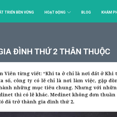
ÁT TRIỂN BỀN VỮNG
HOẠT ĐỘNG
BLOG
KHÁM P
GIA ĐÌNH THỨ 2 THÂN THUỘC
 Viên từng viết: “Khi ta ở chỉ là nơi đất ở Khi t
a số, công ty có lẽ chỉ là nơi làm việc, gặp đ
thành những mục tiêu chung. Nhưng với những
edinet thì có lẽ khác. Medinet không đơn thuần 
ó đã trở thành gia đình thứ 2.