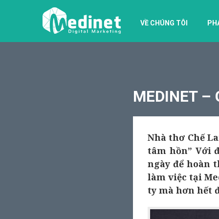
VỀ CHÚNG TÔI
PH
MEDINET – 
Nhà thơ Chế Lan
tâm hồn” Với đ
ngày để hoàn 
làm việc tại M
ty mà hơn hết đ