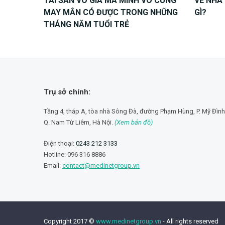
TÀI SẢN VÔ GIÁ MÀ MÌNH VÔ CÙNG
VỀ NHÀ 
MAY MẮN CÓ ĐƯỢC TRONG NHỮNG
GÌ?
THÁNG NĂM TUỔI TRẺ
Trụ sở chính:
Tầng 4, tháp A, tòa nhà Sông Đà, đường Phạm Hùng, P. Mỹ Đình
Q. Nam Từ Liêm, Hà Nội.
(Xem bản đồ)
Điện thoại:
0243 212 3133
Hotline: 096 316 8886
Email:
contact@medinetgroup.vn
Copyright 2017 ©
www.medinetgroup.vn
- All rights reserved