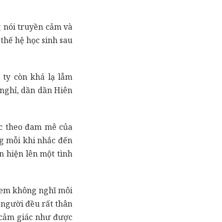
g nói truyền cảm và
 thế hệ học sinh sau
 ty còn khá lạ lẫm
nghỉ, dần dần Hiên
ác theo đam mê của
ng mỗi khi nhắc đến
 hiện lên một tình
, em không nghĩ môi
 người đều rất thân
 cảm giác như được