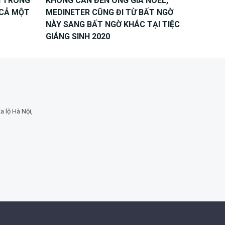
Ì TRONG
KHÔNG CẦN ĐẾN ÔNG GIÀ NOEL,
Ó CẢ MỘT
MEDINETER CŨNG ĐI TỪ BẤT NGỜ
NÀY SANG BẤT NGỜ KHÁC TẠI TIỆC
GIÁNG SINH 2020
a lộ Hà Nội,