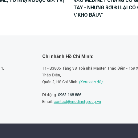
ME, TỚ NHẬN ĐƯỢC GIÁ TRỊ
VÀO MEDINET CHẲNG CÓ G
TAY - NHƯNG RỜI ĐI LẠI C
\"KHO BÁU\"
Chi nhánh Hồ Chí Minh:
 1,
T1 - B3805, Tầng 38, Toà nhà Masteri Thảo Điền - 159 X
Thảo Điền,
Quận 2, Hồ Chí Minh.
(Xem bản đồ)
Di động:
0963 168 886
Email:
contact@medinetgroup.vn