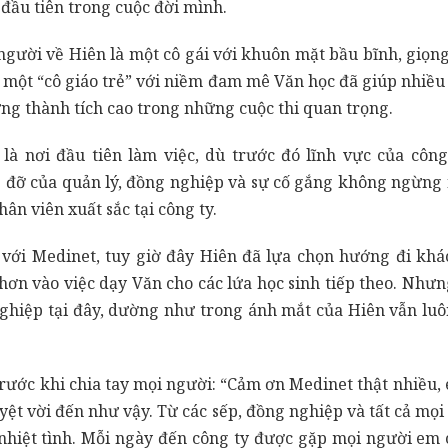
đầu tiên trong cuộc đời mình.
gười về Hiên là một cô gái với khuôn mặt bầu bĩnh, giọn
 là một “cô giáo trẻ” với niềm đam mê Văn học đã giúp nhiều
g thành tích cao trong những cuộc thi quan trọng.
là nơi đầu tiên làm việc, dù trước đó lĩnh vực của công
 đỡ của quản lý, đồng nghiệp và sự cố gắng không ngừng 
ân viên xuất sắc tại công ty.
với Medinet, tuy giờ đây Hiên đã lựa chọn hướng đi kh
ơn vào việc dạy Văn cho các lứa học sinh tiếp theo. Như
ghiệp tại đây, dường như trong ánh mắt của Hiên vẫn luôn
trước khi chia tay mọi người: “Cảm ơn Medinet thật nhiều
uyệt vời đến như vậy. Từ các sếp, đồng nghiệp và tất cả mọi
 nhiệt tình. Mỗi ngày đến công ty được gặp mọi người em