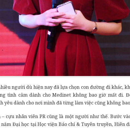
o nhiều người dù hiện nay đã lựa chọn con đường đi khác, k
ng tình cảm dành cho Medinet không bao giờ mất đi. Để
h yêu dành cho nơi mình đã từng làm việc cũng không bao 
– cựu nhân viên PR cũng là một người như thế. Bước và
 năm Đại học tại Học viện Báo chí & Tuyên truyền, Hiên 